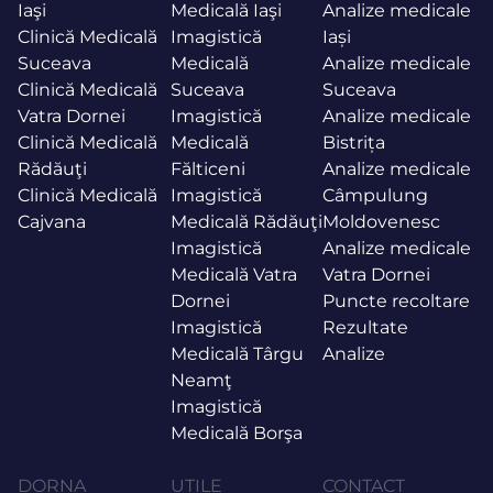
Iaşi
Medicală Iaşi
Analize medicale
Clinică Medicală
Imagistică
Iași
Suceava
Medicală
Analize medicale
Clinică Medicală
Suceava
Suceava
Vatra Dornei
Imagistică
Analize medicale
Clinică Medicală
Medicală
Bistrița
Rădăuţi
Fălticeni
Analize medicale
Clinică Medicală
Imagistică
Câmpulung
Cajvana
Medicală Rădăuţi
Moldovenesc
Imagistică
Analize medicale
Medicală Vatra
Vatra Dornei
Dornei
Puncte recoltare
Imagistică
Rezultate
Medicală Târgu
Analize
Neamţ
Imagistică
Medicală Borşa
DORNA
UTILE
CONTACT