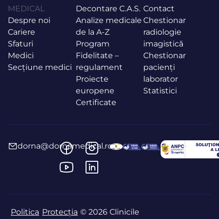
MEDICAL
Decontare C.A.S.
Contact
Despre noi
Analize medicale
Chestionar
Cariere
de la A-Z
radiologie
Sfaturi
Program
imagistică
Medici
Fidelitate –
Chestionar
Secțiune medici
regulament
pacienți
Proiecte
laborator
europene
Statistici
Certificate
dorna@dornamedical.ro
Politica
Protecția
© 2026 Clinicile