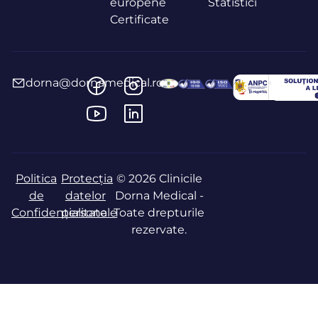
europene
Statistici
Certificate
dorna@dornamedical.ro
Politica
Protecția
© 2026 Clinicile
de
datelor
Dorna Medical -
Confidențialitate
personale
Toate drepturile
rezervate.