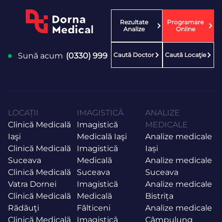
Rezultate
Programare
Analize
Online
Caută Doctor
Caută Locaţie
Sună acum
(0330) 999
LOCAȚII
IMAGISTICĂ
ANALIZE
Clinică Medicală
Imagistică
MEDICALE
Iaşi
Medicală Iaşi
Analize medicale
Clinică Medicală
Imagistică
Iași
Suceava
Medicală
Analize medicale
Clinică Medicală
Suceava
Suceava
Vatra Dornei
Imagistică
Analize medicale
Clinică Medicală
Medicală
Bistrița
Rădăuţi
Fălticeni
Analize medicale
Clinică Medicală
Imagistică
Câmpulung