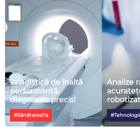
Imagistică de înaltă
Analize r
performanță,
acurateț
diagnostic precis!
robotizat
#SănătateaTa
#Tehnologi