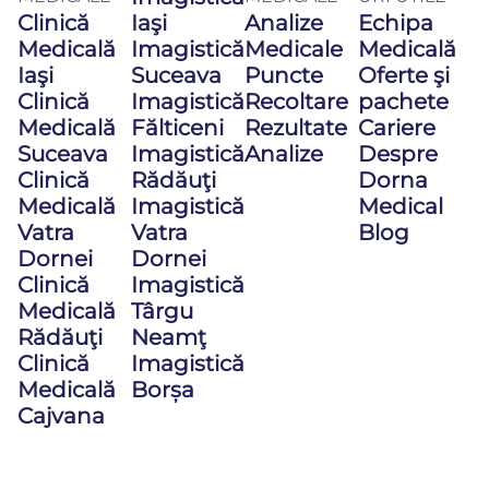
Clinică
Iaşi
Analize
Echipa
Medicală
Imagistică
Medicale
Medicală
Iaşi
Suceava
Puncte
Oferte şi
Clinică
Imagistică
Recoltare
pachete
Medicală
Fălticeni
Rezultate
Cariere
Suceava
Imagistică
Analize
Despre
Clinică
Rădăuţi
Dorna
Medicală
Imagistică
Medical
Vatra
Vatra
Blog
Dornei
Dornei
Clinică
Imagistică
Medicală
Târgu
Rădăuţi
Neamţ
Clinică
Imagistică
Medicală
Borșa
Cajvana