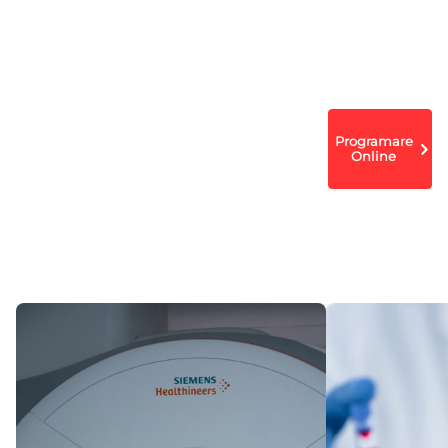
Dorna Medical
Rezultate
Caută
Caută
Programare
Online
Analize
Doctor
Locaţie