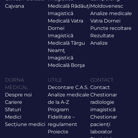
Cajvana
Medicală Rădăuţi
Moldovenesc
Imagistică
Analize medicale
Medicală Vatra
Vatra Dornei
Dornei
Puncte recoltare
Imagistică
Rezultate
Medicală Târgu
Analize
Neamţ
Imagistică
Medicală Borşa
DORNA
UTILE
CONTACT
MEDICAL
Decontare C.A.S.
Contact
Despre noi
Analize medicale
Chestionar
Cariere
de la A-Z
radiologie
Sfaturi
Program
imagistică
Medici
Fidelitate –
Chestionar
Secțiune medici
regulament
pacienți
Proiecte
laborator